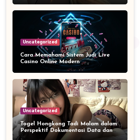
Uncategorized
Cara Memahami Sistem Judi Live
Casino Online Modern
Uncategorized
Togel Hongkong Tadi Malam dalam
Perspektif Dokumentasi Data dan
Tren Statistik Harian