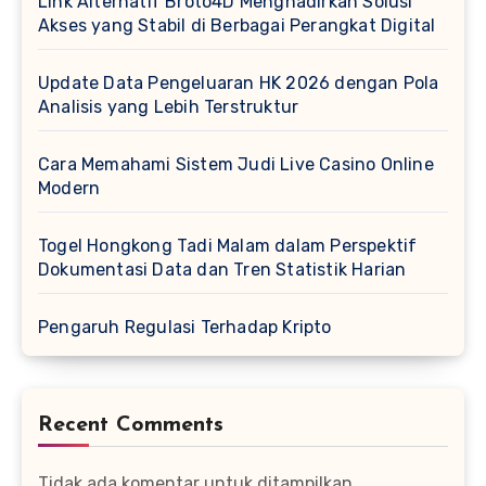
Link Alternatif Broto4D Menghadirkan Solusi
Akses yang Stabil di Berbagai Perangkat Digital
Update Data Pengeluaran HK 2026 dengan Pola
Analisis yang Lebih Terstruktur
Cara Memahami Sistem Judi Live Casino Online
Modern
Togel Hongkong Tadi Malam dalam Perspektif
Dokumentasi Data dan Tren Statistik Harian
Pengaruh Regulasi Terhadap Kripto
Recent Comments
Tidak ada komentar untuk ditampilkan.