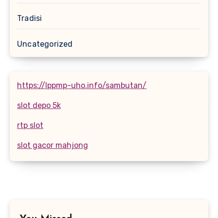
Tradisi
Uncategorized
https://lppmp-uho.info/sambutan/
slot depo 5k
rtp slot
slot gacor mahjong