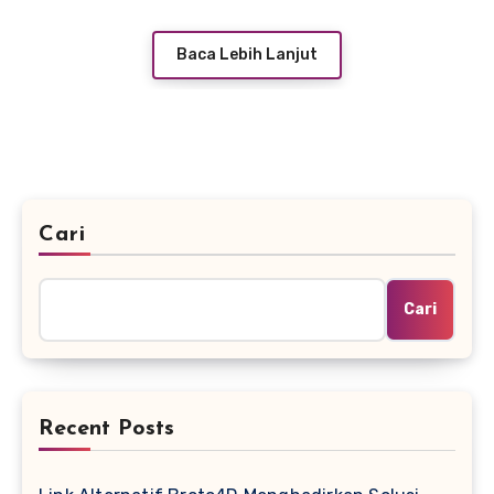
Baca Lebih Lanjut
Cari
Cari
Recent Posts