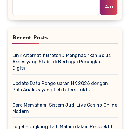
Cari
Recent Posts
Link Alternatif Broto4D Menghadirkan Solusi
Akses yang Stabil di Berbagai Perangkat
Digital
Update Data Pengeluaran HK 2026 dengan
Pola Analisis yang Lebih Terstruktur
Cara Memahami Sistem Judi Live Casino Online
Modern
Togel Hongkong Tadi Malam dalam Perspektif