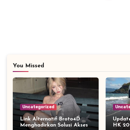
You Missed
Uncategorized
Uncate
Link Alternatif Broto4D
Updat
Menghadirkan Solusi Akses
HK 20