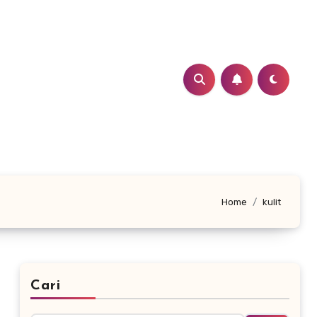
Home
kulit
Cari