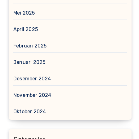
Mei 2025
April 2025
Februari 2025
Januari 2025
Desember 2024
November 2024
Oktober 2024