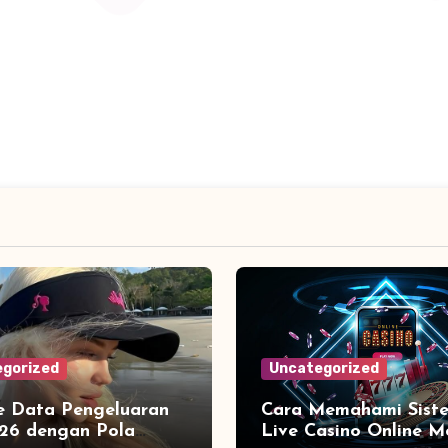
gorized
Uncategorized
e Data Pengeluaran
Cara Memahami Siste
26 dengan Pola
Live Casino Online M