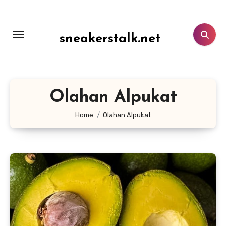
Lewati
ke
konten
sneakerstalk.net
Olahan Alpukat
Home
Olahan Alpukat