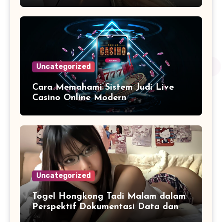
Uncategorized
Cara Memahami Sistem Judi Live
Casino Online Modern
Uncategorized
Togel Hongkong Tadi Malam dalam
Perspektif Dokumentasi Data dan
Tren Statistik Harian