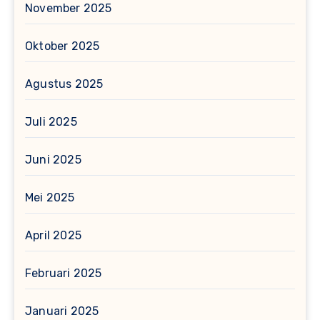
November 2025
Oktober 2025
Agustus 2025
Juli 2025
Juni 2025
Mei 2025
April 2025
Februari 2025
Januari 2025