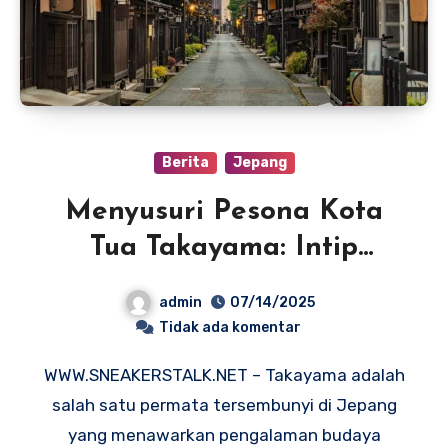
Berita
Jepang
Menyusuri Pesona Kota
Tua Takayama: Intip
Budaya Asli Jepang
admin
07/14/2025
Tidak ada komentar
WWW.SNEAKERSTALK.NET – Takayama adalah
salah satu permata tersembunyi di Jepang
yang menawarkan pengalaman budaya