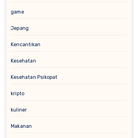
game
Jepang
Kencantikan
Kesehatan
Kesehatan Psikopat
kripto
kuliner
Makanan