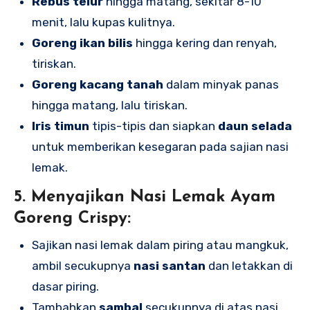
Rebus telur
hingga matang, sekitar 8-10
menit, lalu kupas kulitnya.
Goreng ikan bilis
hingga kering dan renyah,
tiriskan.
Goreng kacang tanah
dalam minyak panas
hingga matang, lalu tiriskan.
Iris timun
tipis-tipis dan siapkan
daun selada
untuk memberikan kesegaran pada sajian nasi
lemak.
5.
Menyajikan Nasi Lemak Ayam
Goreng Crispy
:
Sajikan nasi lemak dalam piring atau mangkuk,
ambil secukupnya
nasi santan
dan letakkan di
dasar piring.
Tambahkan
sambal
secukupnya di atas nasi.