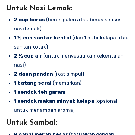
Untuk Nasi Lemak:
2 cup beras
(beras pulen atau beras khusus
nasi lemak)
1 ½ cup santan kental
(dari 1 butir kelapa atau
santan kotak)
2 ½ cup air
(untuk menyesuaikan kekentalan
nasi)
2 daun pandan
(ikat simpul)
1 batang serai
(memarkan)
1 sendok teh garam
1 sendok makan minyak kelapa
(opsional,
untuk menambah aroma)
Untuk Sambal:
8 cabai merah besar
(sesuaikan dengan