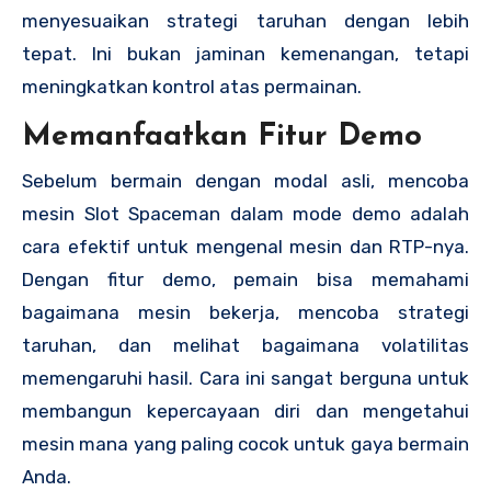
menyesuaikan strategi taruhan dengan lebih
tepat. Ini bukan jaminan kemenangan, tetapi
meningkatkan kontrol atas permainan.
Memanfaatkan Fitur Demo
Sebelum bermain dengan modal asli, mencoba
mesin Slot Spaceman dalam mode demo adalah
cara efektif untuk mengenal mesin dan RTP-nya.
Dengan fitur demo, pemain bisa memahami
bagaimana mesin bekerja, mencoba strategi
taruhan, dan melihat bagaimana volatilitas
memengaruhi hasil. Cara ini sangat berguna untuk
membangun kepercayaan diri dan mengetahui
mesin mana yang paling cocok untuk gaya bermain
Anda.