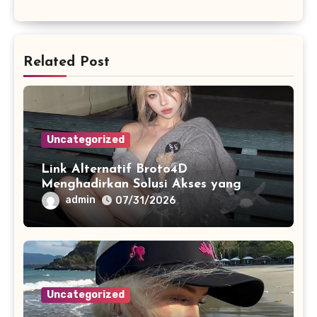
Related Post
Uncategorized
Link Alternatif Broto4D
Menghadirkan Solusi Akses yang
Stabil di Berbagai Perangkat Digital
admin
07/31/2026
Uncategorized