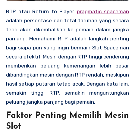
RTP atau Return to Player
pragmatic spaceman
adalah persentase dari total taruhan yang secara
teori akan dikembalikan ke pemain dalam jangka
panjang. Memahami RTP adalah langkah penting
bagi siapa pun yang ingin bermain Slot Spaceman
secara efektif. Mesin dengan RTP tinggi cenderung
memberikan peluang kemenangan lebih besar
dibandingkan mesin dengan RTP rendah, meskipun
hasil setiap putaran tetap acak. Dengan kata lain,
semakin tinggi RTP, semakin menguntungkan
peluang jangka panjang bagi pemain.
Faktor Penting Memilih Mesin
Slot