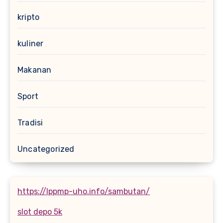
kripto
kuliner
Makanan
Sport
Tradisi
Uncategorized
https://lppmp-uho.info/sambutan/
slot depo 5k