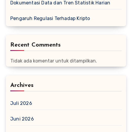
Dokumentasi Data dan Tren Statistik Harian
Pengaruh Regulasi Terhadap Kripto
Recent Comments
Tidak ada komentar untuk ditampilkan.
Archives
Juli 2026
Juni 2026