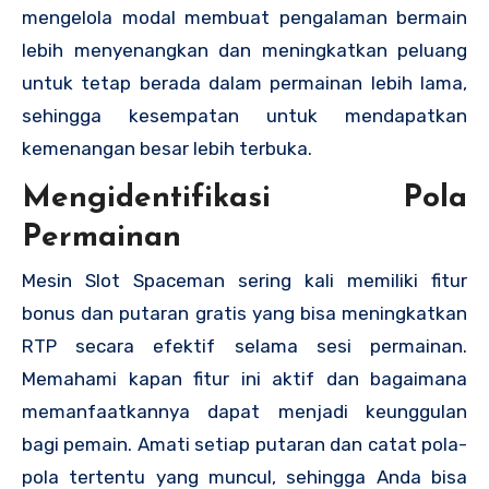
mengelola modal membuat pengalaman bermain
lebih menyenangkan dan meningkatkan peluang
untuk tetap berada dalam permainan lebih lama,
sehingga kesempatan untuk mendapatkan
kemenangan besar lebih terbuka.
Mengidentifikasi Pola
Permainan
Mesin Slot Spaceman sering kali memiliki fitur
bonus dan putaran gratis yang bisa meningkatkan
RTP secara efektif selama sesi permainan.
Memahami kapan fitur ini aktif dan bagaimana
memanfaatkannya dapat menjadi keunggulan
bagi pemain. Amati setiap putaran dan catat pola-
pola tertentu yang muncul, sehingga Anda bisa