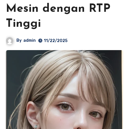
Mesin dengan RTP
Tinggi
By
admin
11/22/2025