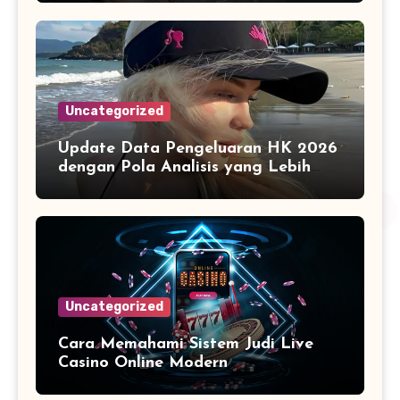
Digital
Uncategorized
Update Data Pengeluaran HK 2026
dengan Pola Analisis yang Lebih
Terstruktur
Uncategorized
Cara Memahami Sistem Judi Live
Casino Online Modern