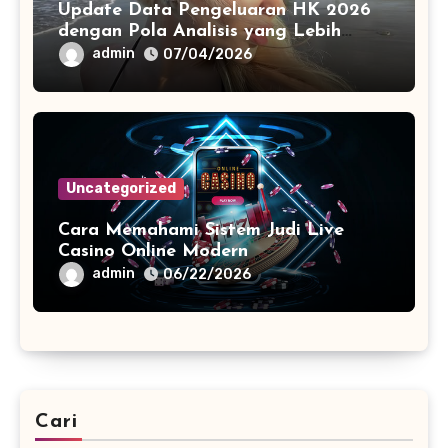
Update Data Pengeluaran HK 2026
dengan Pola Analisis yang Lebih
Terstruktur
admin
07/04/2026
Uncategorized
Cara Memahami Sistem Judi Live
Casino Online Modern
admin
06/22/2026
Cari