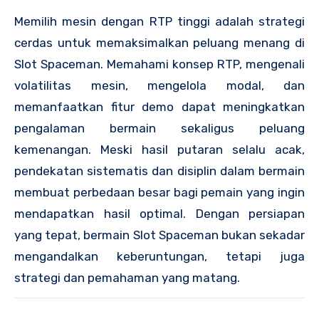
Memilih mesin dengan RTP tinggi adalah strategi
cerdas untuk memaksimalkan peluang menang di
Slot Spaceman. Memahami konsep RTP, mengenali
volatilitas mesin, mengelola modal, dan
memanfaatkan fitur demo dapat meningkatkan
pengalaman bermain sekaligus peluang
kemenangan. Meski hasil putaran selalu acak,
pendekatan sistematis dan disiplin dalam bermain
membuat perbedaan besar bagi pemain yang ingin
mendapatkan hasil optimal. Dengan persiapan
yang tepat, bermain Slot Spaceman bukan sekadar
mengandalkan keberuntungan, tetapi juga
strategi dan pemahaman yang matang.