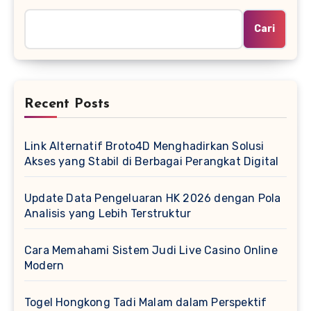
Cari
Recent Posts
Link Alternatif Broto4D Menghadirkan Solusi
Akses yang Stabil di Berbagai Perangkat Digital
Update Data Pengeluaran HK 2026 dengan Pola
Analisis yang Lebih Terstruktur
Cara Memahami Sistem Judi Live Casino Online
Modern
Togel Hongkong Tadi Malam dalam Perspektif