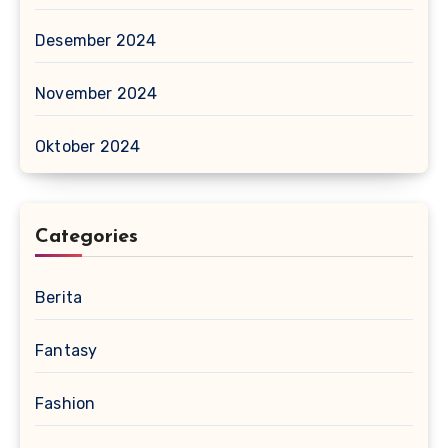
Desember 2024
November 2024
Oktober 2024
Categories
Berita
Fantasy
Fashion