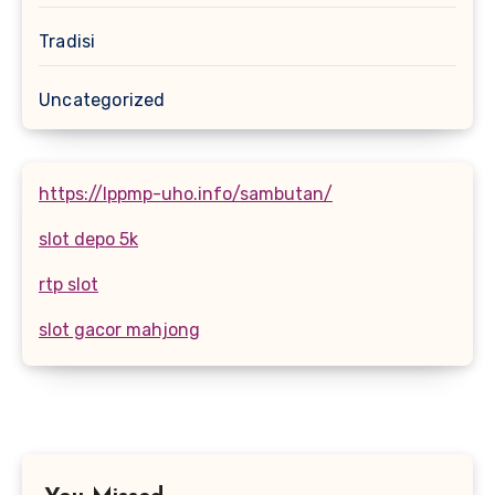
Tradisi
Uncategorized
https://lppmp-uho.info/sambutan/
slot depo 5k
rtp slot
slot gacor mahjong