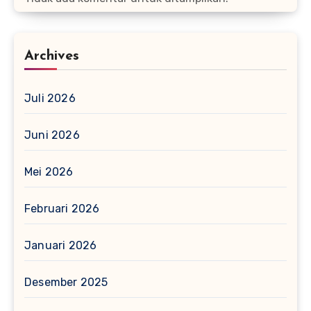
Archives
Juli 2026
Juni 2026
Mei 2026
Februari 2026
Januari 2026
Desember 2025