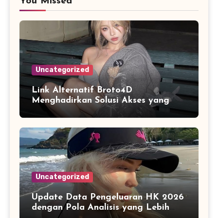
You Missed
Uncategorized
Link Alternatif Broto4D
Menghadirkan Solusi Akses yang
Stabil di Berbagai Perangkat
Digital
Uncategorized
Update Data Pengeluaran HK 2026
dengan Pola Analisis yang Lebih
Terstruktur