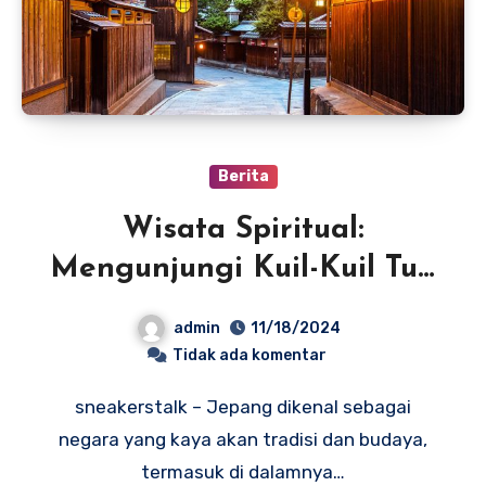
Berita
Wisata Spiritual:
Mengunjungi Kuil-Kuil Tua
di Jepang
admin
11/18/2024
Tidak ada komentar
sneakerstalk – Jepang dikenal sebagai
negara yang kaya akan tradisi dan budaya,
termasuk di dalamnya…