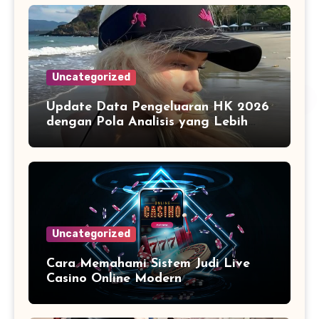
Uncategorized
Update Data Pengeluaran HK 2026
dengan Pola Analisis yang Lebih
Terstruktur
Uncategorized
Cara Memahami Sistem Judi Live
Casino Online Modern