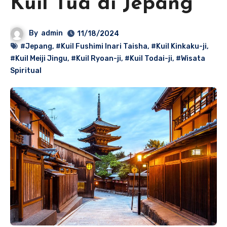
Kuil Tua di Jepang
By
admin
11/18/2024
#Jepang
,
#Kuil Fushimi Inari Taisha
,
#Kuil Kinkaku-ji
,
#Kuil Meiji Jingu
,
#Kuil Ryoan-ji
,
#Kuil Todai-ji
,
#Wisata
Spiritual