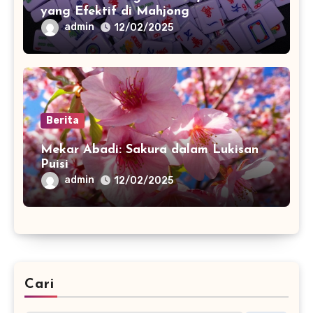
yang Efektif di Mahjong
admin
12/02/2025
Berita
Mekar Abadi: Sakura dalam Lukisan
Puisi
admin
12/02/2025
Cari