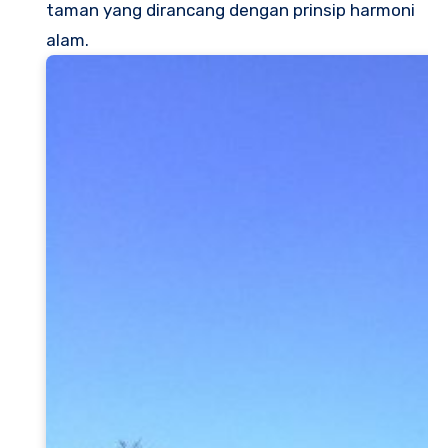
taman yang dirancang dengan prinsip harmoni
alam.