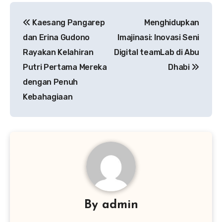
Navigasi
Kaesang Pangarep
Menghidupkan
pos
dan Erina Gudono
Imajinasi: Inovasi Seni
Rayakan Kelahiran
Digital teamLab di Abu
Putri Pertama Mereka
Dhabi
dengan Penuh
Kebahagiaan
By
admin