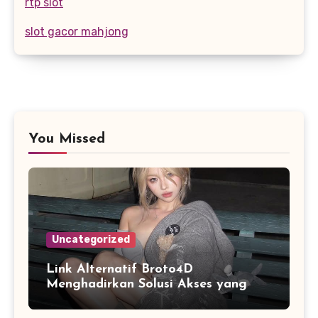
rtp slot
slot gacor mahjong
You Missed
Uncategorized
Link Alternatif Broto4D
Menghadirkan Solusi Akses yang
Stabil di Berbagai Perangkat
Digital