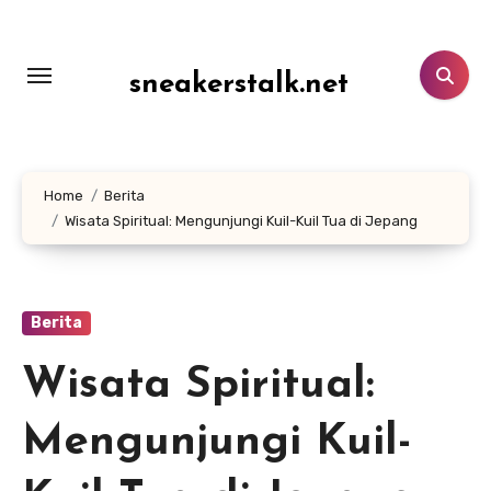
Lewati
ke
konten
sneakerstalk.net
Home
Berita
Wisata Spiritual: Mengunjungi Kuil-Kuil Tua di Jepang
Berita
Wisata Spiritual:
Mengunjungi Kuil-