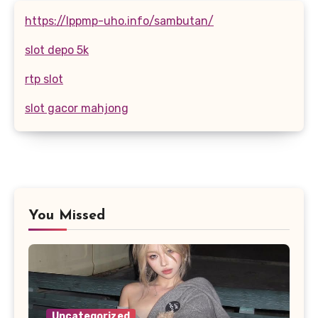
https://lppmp-uho.info/sambutan/
slot depo 5k
rtp slot
slot gacor mahjong
You Missed
Uncategorized